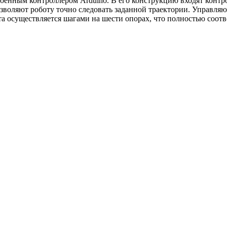
роенным контроллером Arduino. В его конструкцию входят контр
зволяют роботу точно следовать заданной траектории. Управля
та осуществляется шагами на шести опорах, что полностью соотв