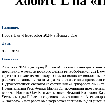
Хоботс L на «
Название:
Hobots L на «Перворобот 2024» в Йошкар-Оле
Дата:
03.05.2024
Описание:
28 апреля 2024 года город Йошкар-Ола стал ареной для захва
престижного международного фестиваля РобоФинист 2024, еж
горизонты технического творчества, позволив им воплотить в
роботизированные механизмы, а старшеклассники приобрели бе
В дружественной обстановке состязаний «Перворобот 2024» т
Правительства Республики Марий Эл, ассоциации программист
включая Йошкар-Олу, Козьмодемьянск, Нижний Новгород, Казан
Честь команды Hobots на соревнованиях защищали Александр
«Скалолаз». Этот робот был разработан специально для участия 