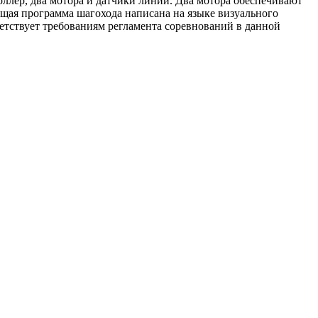
оллер, два мотора и датчики линии. Два мотора обеспечивают
ющая программа шагохода написана на языке визуального
етствует требованиям регламента соревнований в данной