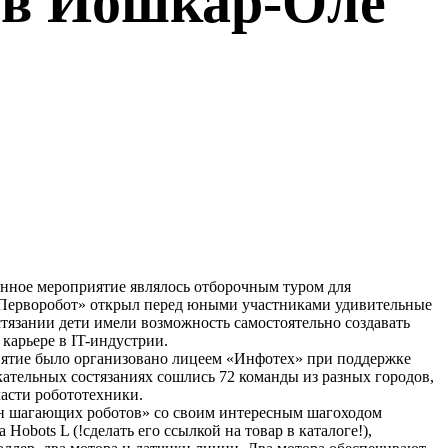
» в Йошкар-Оле
анное мероприятие являлось отборочным туром для
Перворобот» открыл перед юными участниками удивительные
тязании дети имели возможность самостоятельно создавать
карьере в IT-индустрии.
риятие было организовано лицеем «Инфотех» при поддержке
тельных состязаниях сошлись 72 команды из разных городов,
асти робототехники.
он шагающих роботов» со своим интересным шагоходом
obots L (!сделать его ссылкой на товар в каталоге!),