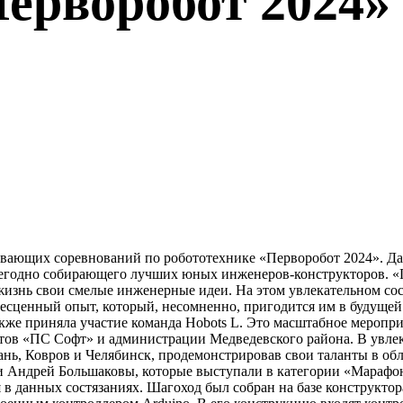
Перворобот 2024
тывающих соревнований по робототехнике «Перворобот 2024». Д
егодно собирающего лучших юных инженеров-конструкторов. «
 жизнь свои смелые инженерные идеи. На этом увлекательном сос
сценный опыт, который, несомненно, пригодится им в будущей 
акже приняла участие команда Hobots L. Это масштабное мероп
ов «ПС Софт» и администрации Медведевского района. В увлека
ь, Ковров и Челябинск, продемонстрировав свои таланты в обл
 и Андрей Большаковы, которые выступали в категории «Мараф
в данных состязаниях. Шагоход был собран на базе конструктора H