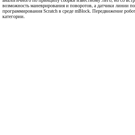
аналогичного по принципу сборки известному Лего, но со вст
возможность маневрирования и поворотов, а датчики линии по
программирования Scratch в среде mBlock. Передвижение робо
категории.