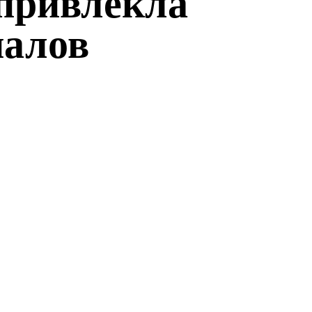
привлекла
налов